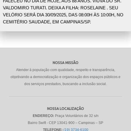
FALECEU NO DIA DE HOJE, AOS 88 ANOS. VIÚVA DO SR.
VALDOMIRO TURATI. DEIXA A FILHA: ROSELAINE . SEU
VELÓRIO SERÁ DIA 30/09/2025, DAS 08:00H ÀS 10:00H, NO
CEMITÉRIO SAUDADE, EM CAMPINAS/SP.
NOSSA MISSÃO
Atender à população com qualidade, respeito e transparência,
objetivando a democratização e organização dos espaços públicos e
dos serviços prestados, buscando a inclusão social.
NOSSA LOCALIZAÇÃO
ENDEREÇO:
Praça Voluntários de 32 s/n
Bairro Swift - CEP 13041-900 – Campinas – SP
TELEFONE:
(19) 3734-6100