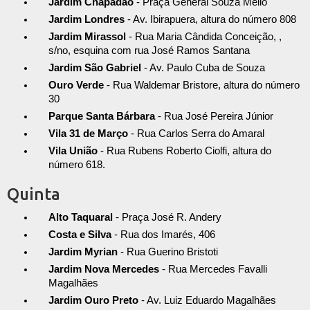
Jardim Chapadão
- Praça General Souza Mello
Jardim Londres
- Av. Ibirapuera, altura do número 808
Jardim Mirassol
- Rua Maria Cândida Conceição, ,
s/no, esquina com rua José Ramos Santana
Jardim São Gabriel
- Av. Paulo Cuba de Souza
Ouro Verde
- Rua Waldemar Bristore, altura do número
30
Parque Santa Bárbara
- Rua José Pereira Júnior
Vila 31 de Março
- Rua Carlos Serra do Amaral
Vila União
- Rua Rubens Roberto Ciolfi, altura do
número 618.
Quinta
Alto Taquaral
- Praça José R. Andery
Costa e Silva
- Rua dos Imarés, 406
Jardim Myrian
- Rua Guerino Bristoti
Jardim Nova Mercedes
- Rua Mercedes Favalli
Magalhães
Jardim Ouro Preto
- Av. Luiz Eduardo Magalhães