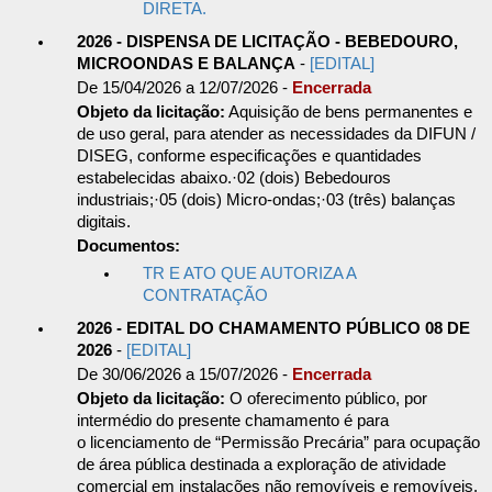
DIRETA.
2026 - DISPENSA DE LICITAÇÃO - BEBEDOURO,
MICROONDAS E BALANÇA
-
[EDITAL]
De 15/04/2026 a 12/07/2026 -
Encerrada
Objeto da licitação:
Aquisição de bens permanentes e
de uso geral, para atender as necessidades da DIFUN /
DISEG, conforme especificações e quantidades
estabelecidas abaixo.·02 (dois) Bebedouros
industriais;·05 (dois) Micro-ondas;·03 (três) balanças
digitais.
Documentos:
TR E ATO QUE AUTORIZA A
CONTRATAÇÃO
2026 - EDITAL DO CHAMAMENTO PÚBLICO 08 DE
2026
-
[EDITAL]
De 30/06/2026 a 15/07/2026 -
Encerrada
Objeto da licitação:
O oferecimento público, por
intermédio do presente chamamento é para
o licenciamento de “Permissão Precária” para ocupação
de área pública destinada a exploração de atividade
comercial em instalações não removíveis e removíveis,