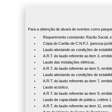
Para a obtenção de alvará de eventos como parque
Requerimento constando: Razão Social, end
Cópia do Cartão de C.N.P.J. (pessoa juríd
Laudo atestando as condições de estabili
A.R.T. do laudo referente ao item 3, emitido
Laudo das instalações elétricas.
A.R.T. do laudo referente ao item 5, emitido
Laudo atestando as condições de estabili
A.R.T. do laudo referente ao item 7, emitido
Laudo acústico.
A.R.T. do laudo referente ao item 9, emitido
Laudo de capacidade de público, critério 
A.R.T. do laudo referente ao item 11, emiti