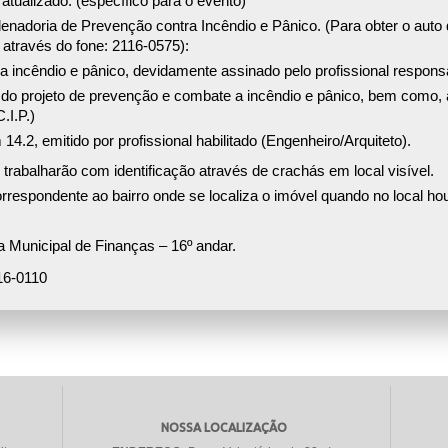
atualizado. (específico para o evento)
enadoria de Prevenção contra Incêndio e Pânico. (Para obter o auto
através do fone: 2116-0575):
 incêndio e pânico, devidamente assinado pelo profissional respons
do projeto de prevenção e combate a incêndio e pânico, bem como, 
.I.P.)
14.2, emitido por profissional habilitado (Engenheiro/Arquiteto).
rabalharão com identificação através de crachás em local visível.
correspondente ao bairro onde se localiza o imóvel quando no local h
 Municipal de Finanças – 16º andar.
16-0110
NOSSA LOCALIZAÇÃO